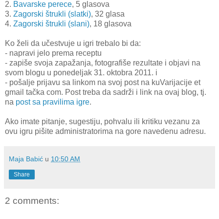
2.
Bavarske perece
, 5 glasova
3.
Zagorski štrukli (slatki)
, 32 glasa
4.
Zagorski štrukli (slani)
, 18 glasova
Ko želi da učestvuje u igri trebalo bi da:
- napravi jelo prema receptu
- zapiše svoja zapažanja, fotografiše rezultate i objavi na
svom blogu u ponedeljak 31. oktobra 2011. i
- pošalje prijavu sa linkom na svoj post na kuVarijacije et
gmail tačka com. Post treba da sadrži i link na ovaj blog, tj.
na
post sa pravilima igre
.
Ako imate pitanje, sugestiju, pohvalu ili kritiku vezanu za
ovu igru pišite administratorima na gore navedenu adresu.
Maja Babić
u
10:50 AM
Share
2 comments: