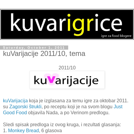
Saturday, October 1, 2011
kuVarijacije 2011/10, tema
2011/10
kuVarijacija
koja je izglasana za temu igre za oktobar 2011.
su
Zagorski štrukli
, po receptu koji je na svom blogu
Just
Good Food
objavila Nada, a po Verinom predlogu.
Sledi spisak predloga iz ovog kruga, i rezultati glasanja:
1.
Monkey Bread
, 6 glasova