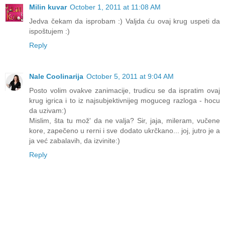
Milin kuvar
October 1, 2011 at 11:08 AM
Jedva čekam da isprobam :) Valjda ću ovaj krug uspeti da
ispoštujem :)
Reply
Nale Coolinarija
October 5, 2011 at 9:04 AM
Posto volim ovakve zanimacije, trudicu se da ispratim ovaj
krug igrica i to iz najsubjektivnijeg moguceg razloga - hocu
da uzivam:)
Mislim, šta tu mož' da ne valja? Sir, jaja, mileram, vučene
kore, zapečeno u rerni i sve dodato ukrčkano... joj, jutro je a
ja već zabalavih, da izvinite:)
Reply